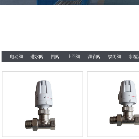
电动阀
进水阀
闸阀
止回阀
调节阀
锁闭阀
水嘴